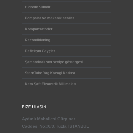
Hidrolik Silindir
Pompalar ve mekanik sealler
Kompansatörler
Reconditioning
Deflekşın Geyçler
Şamandıralı sıvı seviye göstergesi
SternTube Yag Kacagi Katkısı
Kem Şaft Eksantrik Mil İmalatı
BIZE ULAŞIN
Aydınlı Mahallesi
Gürpınar
Caddesi
No
:2
0/3
,
Tuzla
,
İSTANBUL