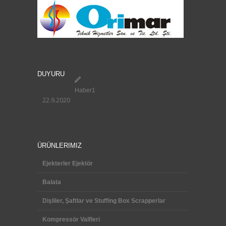
DUYURU
Haber1
22.9.2020
ÜRÜNLERIMIZ
Ejekterler Ejektör
Balata
Dişliler, Şaftlar ve Stuffing Box Scrapperlar
Kompressör Valfleri